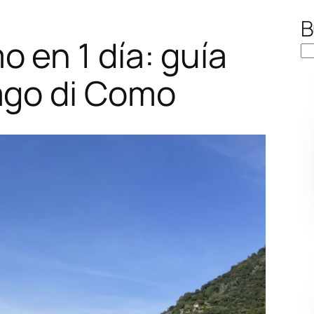
B
 en 1 día: guía
ago di Como