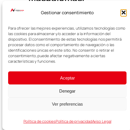
Mogán y sur de la
Gestionar consentimiento
isla
Para ofrecer las mejores experiencias, utilizamos tecnologías como
las cookies para almacenar y/o acceder a la información del
El tercer día está dedicado al sur
dispositivo. El consentimiento de estas tecnologías nos permitirá
de Gran Canaria, una zona donde
procesar datos como el comportamiento de navegación o las
se combinan playas, dunas,
identificaciones únicas en este sitio. No consentir o retirar el
pueblos costeros y algunos
consentimiento, puede afectar negativamente a ciertas
miradores muy bonitos.
características y funciones.
Es un día más relajado que el
anterior, aunque también incluye
Aceptar
varias paradas interesantes.
Denegar
Dunas de
Ver preferencias
Maspalomas
Política de cookies
Política de privacidad
Aviso Legal
Las Dunas de Maspalomas son