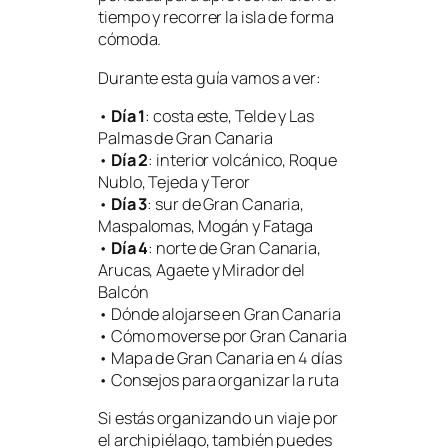
tiempo y recorrer la isla de forma
cómoda.
Durante esta guía vamos a ver:
•
Día 1
: costa este, Telde y Las
Palmas de Gran Canaria
•
Día 2
: interior volcánico, Roque
Nublo, Tejeda y Teror
•
Día 3
: sur de Gran Canaria,
Maspalomas, Mogán y Fataga
•
Día 4
: norte de Gran Canaria,
Arucas, Agaete y Mirador del
Balcón
• Dónde alojarse en Gran Canaria
• Cómo moverse por Gran Canaria
• Mapa de Gran Canaria en 4 días
• Consejos para organizar la ruta
Si estás organizando un viaje por
el archipiélago, también puedes