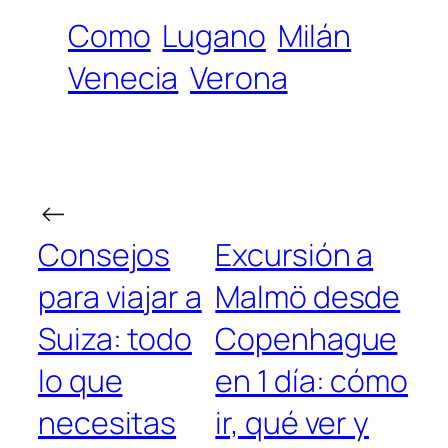
Como
Lugano
Milán
Venecia
Verona
←
Consejos
Excursión a
para viajar a
Malmö desde
Suiza: todo
Copenhague
lo que
en 1 día: cómo
necesitas
ir, qué ver y