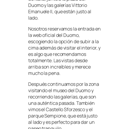
Duomo y las galerías Vittorio
Emanuele II, que están justo al
lado.
Nosotros reservamos la entrada en
la web oficial del Duomo,
escogiendo la opción de subir a la
cima además de visitar el interior, y
es algo que recomendamos
totalmente. Las vistas desde
arriba son increíbles y merece
mucho la pena.
Después continuamos por la zona
visitando el museo del Duomo y
recorriendo las galerías, que son
una auténtica pasada. También
vimos el Castello Sforzesco y el
parque Sempione, que está justo
al lado y es perfecto para dar un
paseo tranquilo.