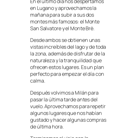
En el último día nos despertamos
en Lugano y aprovechamos la
mañana para subir a sus dos
montes más famosos: el Monte
San Salvatore y el Monte Brè.
Desde ambos se obtienen unas
vistas increíbles del lago y de toda
la zona, además de disfrutar de la
naturaleza y la tranquilidad que
ofrecen estos lugares. Es un plan
perfecto para empezar el día con
calma.
Después volvimos a Milán para
pasar la última tarde antes del
vuelo. Aprovechamos para repetir
algunos lugares que nos habían
gustado y hacer algunas compras
de última hora.