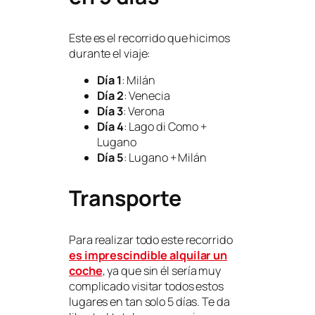
Este es el recorrido que hicimos
durante el viaje:
Día 1
: Milán
Día 2
: Venecia
Día 3
: Verona
Día 4
: Lago di Como +
Lugano
Día 5
: Lugano + Milán
Transporte
Para realizar todo este recorrido
es imprescindible alquilar un
coche
, ya que sin él sería muy
complicado visitar todos estos
lugares en tan solo 5 días. Te da