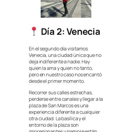
Día 2: Venecia
En el segundo día visitamos
Venecia, una ciudad única que no
deja indiferente a nadie. Hay
quien la ama y quien no tanto,
pero en nuestro caso nos encantó
desde el primer momento.
Recorrer sus calles estrechas,
perderse entre canales y llegar a la
plaza de San Marcos es una
experiencia diferente a cualquier
otra ciudad. La basílica y el
entorno de la plaza son
impresionantes y siempre están