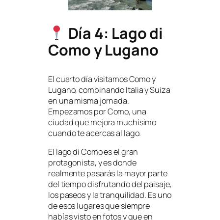
Día 4: Lago di
Como y Lugano
El cuarto día visitamos Como y
Lugano, combinando Italia y Suiza
en una misma jornada.
Empezamos por Como, una
ciudad que mejora muchísimo
cuando te acercas al lago.
El lago di Como es el gran
protagonista, y es donde
realmente pasarás la mayor parte
del tiempo disfrutando del paisaje,
los paseos y la tranquilidad. Es uno
de esos lugares que siempre
habías visto en fotos y que en