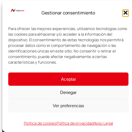
Universal
Gestionar consentimiento
Studios Japón:
11/07/2026
guía para visitar
Para ofrecer las mejores experiencias, utilizamos tecnologías como
las cookies para almacenar y/o acceder a la información del
el parque
dispositivo. El consentimiento de estas tecnologías nos permitirá
procesar datos como el comportamiento de navegación o las
identificaciones únicas en este sitio. No consentir o retirar el
consentimiento, puede afectar negativamente a ciertas
características y funciones.
Osaka en 3 días:
Aceptar
ruta completa
11/07/2026
Denegar
por la ciudad
Ver preferencias
Política de cookies
Política de privacidad
Aviso Legal