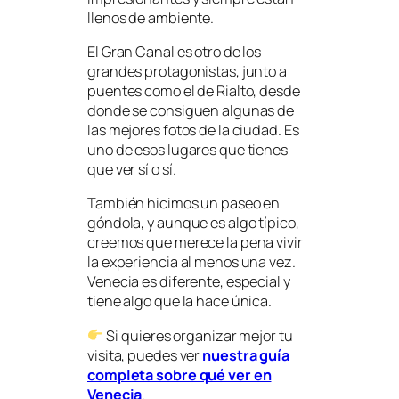
llenos de ambiente.
El Gran Canal es otro de los
grandes protagonistas, junto a
puentes como el de Rialto, desde
donde se consiguen algunas de
las mejores fotos de la ciudad. Es
uno de esos lugares que tienes
que ver sí o sí.
También hicimos un paseo en
góndola, y aunque es algo típico,
creemos que merece la pena vivir
la experiencia al menos una vez.
Venecia es diferente, especial y
tiene algo que la hace única.
Si quieres organizar mejor tu
visita, puedes ver
nuestra guía
completa sobre qué ver en
Venecia
.