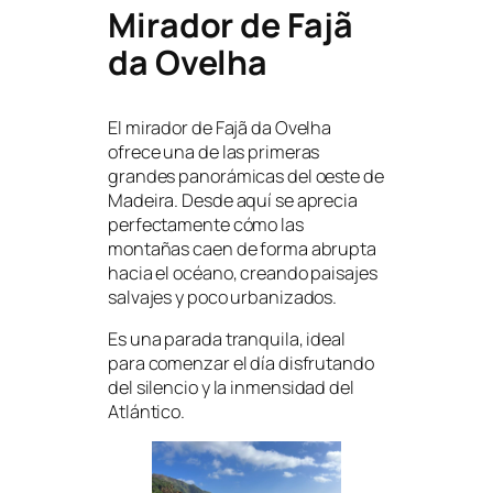
Mirador de Fajã
da Ovelha
El mirador de Fajã da Ovelha
ofrece una de las primeras
grandes panorámicas del oeste de
Madeira. Desde aquí se aprecia
perfectamente cómo las
montañas caen de forma abrupta
hacia el océano, creando paisajes
salvajes y poco urbanizados.
Es una parada tranquila, ideal
para comenzar el día disfrutando
del silencio y la inmensidad del
Atlántico.