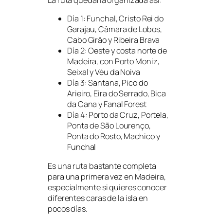
Día 1: Funchal, Cristo Rei do
Garajau, Câmara de Lobos,
Cabo Girão y Ribeira Brava
Día 2: Oeste y costa norte de
Madeira, con Porto Moniz,
Seixal y Véu da Noiva
Día 3: Santana, Pico do
Arieiro, Eira do Serrado, Bica
da Cana y Fanal Forest
Día 4: Porto da Cruz, Portela,
Ponta de São Lourenço,
Ponta do Rosto, Machico y
Funchal
Es una ruta bastante completa
para una primera vez en Madeira,
especialmente si quieres conocer
diferentes caras de la isla en
pocos días.