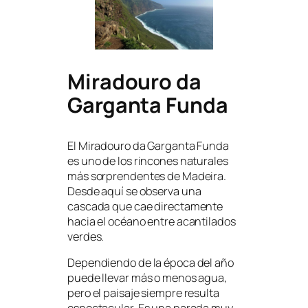
Miradouro da
Garganta Funda
El Miradouro da Garganta Funda
es uno de los rincones naturales
más sorprendentes de Madeira.
Desde aquí se observa una
cascada que cae directamente
hacia el océano entre acantilados
verdes.
Dependiendo de la época del año
puede llevar más o menos agua,
pero el paisaje siempre resulta
espectacular. Es una parada muy