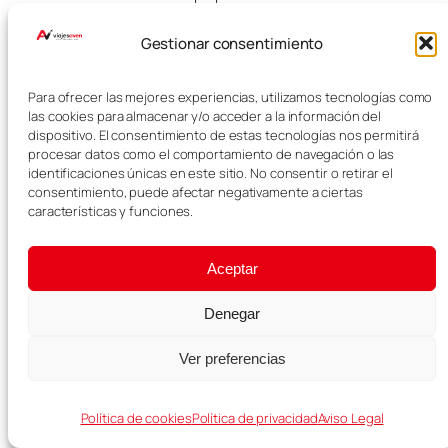
sus piscinas naturales.
Gestionar consentimiento
Puedes ampliar información en
nuestra guía de
Piscinas
naturales de Madeira
.
Para ofrecer las mejores experiencias, utilizamos tecnologías como
las cookies para almacenar y/o acceder a la información del
dispositivo. El consentimiento de estas tecnologías nos permitirá
Miradouro dos
procesar datos como el comportamiento de navegación o las
identificaciones únicas en este sitio. No consentir o retirar el
Ilhéus da Ribeira
consentimiento, puede afectar negativamente a ciertas
características y funciones.
da Janela
Aceptar
Este mirador ofrece una vista
icónica de los islotes rocosos que
Denegar
emergen frente a la costa norte.
Las formaciones volcánicas crean
Ver preferencias
una imagen muy característica de
Madeira, especialmente cuando el
mar está agitado.
Política de cookies
Política de privacidad
Aviso Legal