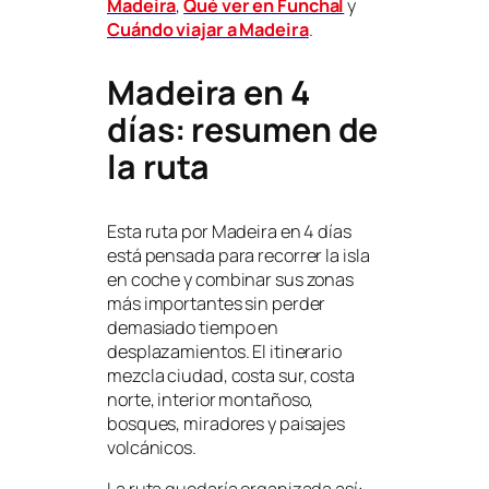
Madeira
,
Qué ver en Funchal
y
Cuándo viajar a Madeira
.
Madeira en 4
días: resumen de
la ruta
Esta ruta por Madeira en 4 días
está pensada para recorrer la isla
en coche y combinar sus zonas
más importantes sin perder
demasiado tiempo en
desplazamientos. El itinerario
mezcla ciudad, costa sur, costa
norte, interior montañoso,
bosques, miradores y paisajes
volcánicos.
La ruta quedaría organizada así: