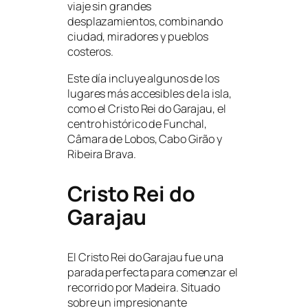
viaje sin grandes
desplazamientos, combinando
ciudad, miradores y pueblos
costeros.
Este día incluye algunos de los
lugares más accesibles de la isla,
como el Cristo Rei do Garajau, el
centro histórico de Funchal,
Câmara de Lobos, Cabo Girão y
Ribeira Brava.
Cristo Rei do
Garajau
El Cristo Rei do Garajau fue una
parada perfecta para comenzar el
recorrido por Madeira. Situado
sobre un impresionante