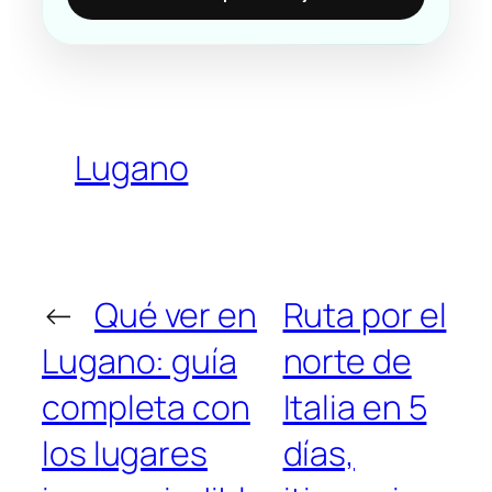
Lugano
←
Qué ver en
Ruta por el
Lugano: guía
norte de
completa con
Italia en 5
los lugares
días,