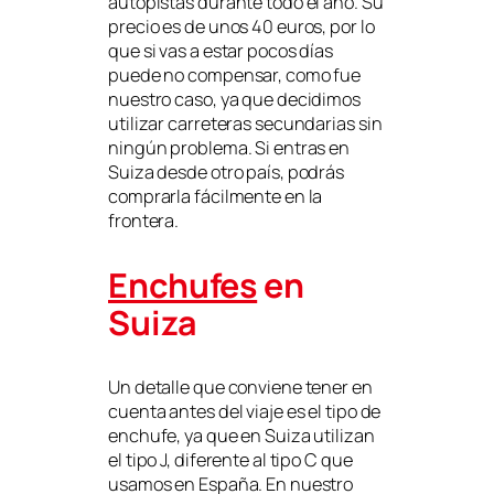
autopistas durante todo el año. Su
precio es de unos 40 euros, por lo
que si vas a estar pocos días
puede no compensar, como fue
nuestro caso, ya que decidimos
utilizar carreteras secundarias sin
ningún problema. Si entras en
Suiza desde otro país, podrás
comprarla fácilmente en la
frontera.
Enchufes
en
Suiza
Un detalle que conviene tener en
cuenta antes del viaje es el tipo de
enchufe, ya que en Suiza utilizan
el tipo J, diferente al tipo C que
usamos en España. En nuestro