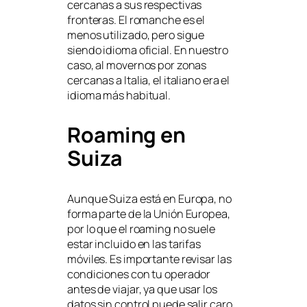
cercanas a sus respectivas
fronteras. El romanche es el
menos utilizado, pero sigue
siendo idioma oficial. En nuestro
caso, al movernos por zonas
cercanas a Italia, el italiano era el
idioma más habitual.
Roaming en
Suiza
Aunque Suiza está en Europa, no
forma parte de la Unión Europea,
por lo que el roaming no suele
estar incluido en las tarifas
móviles. Es importante revisar las
condiciones con tu operador
antes de viajar, ya que usar los
datos sin control puede salir caro.